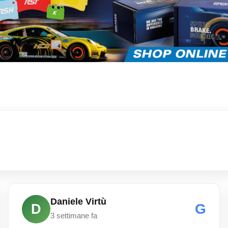
Daniele Virtù
G
D
3 settimane fa