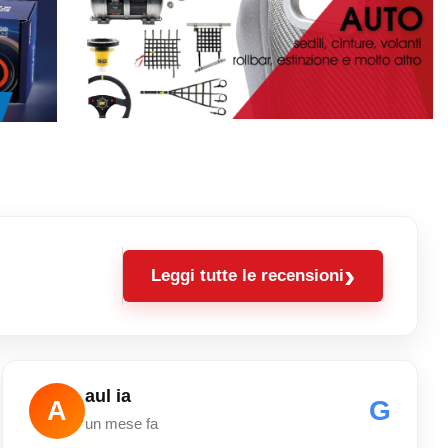
›
Leggi tutte le recensioni
aul ia
G
A
un mese fa