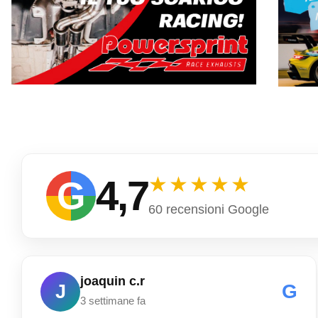
4,7
★★★★★
G
60 recensioni Google
joaquin c.r
G
J
3 settimane fa