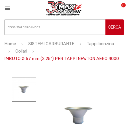
0

CERCA
Home
SISTEMI CARBURANTE
Tappi benzina
Collari
IMBUTO Ø 57 mm (2.25") PER TAPPI NEWTON AERO 4000