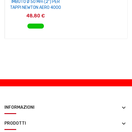
IMBUTO Ø 50 Mm (2") PER
TAPPI NEWTON AERO 4000
48,80 €
AGGIUNGI AL CARRELLO
keyboard_arrow_down
INFORMAZIONI
keyboard_arrow_down
PRODOTTI