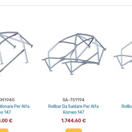
3M194G
SA-751194
llonare Per Alfa
Rollbar Da Saldare Per Alfa
Rollb
o 147
Romeo 147
0,00 €
1.744,60 €
AL CARRELLO
AGGIUNGI AL CARRELLO
AGG