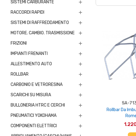
SISTEMI CARBURANTE

RACCORDI RAPIDI

SISTEMI DI RAFFREDDAMENTO

MOTORE. CAMBIO. TRASMISSIONE

FRIZIONI

IMPIANTI FRENANTI

ALLESTIMENTO AUTO

ROLLBAR

CARBONIO E VETRORESINA

SCARICHI SU MISURA

SA-71
BULLONERIA HTRC E CERCHI

Rollbar Da Imbu
PNEUMATICI YOKOHAMA

Rome
1.22
COMPONENTI ELETTRICI

AGGIUNGI 