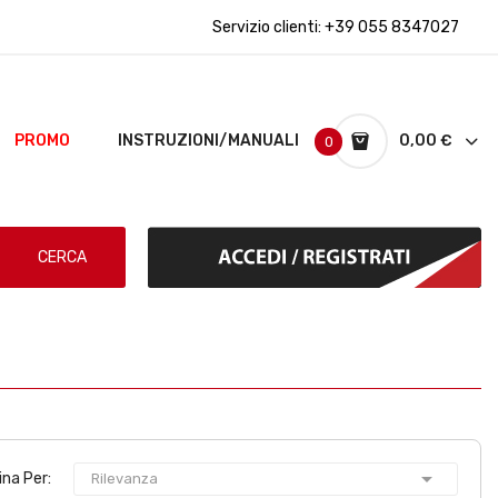
Servizio clienti:
+39 055 8347027
PROMO
INSTRUZIONI/MANUALI
0,00 €
0
CERCA

ina Per:
Rilevanza