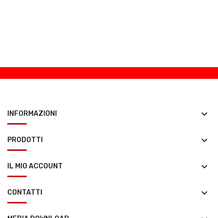
keyboard_arrow_down
INFORMAZIONI
keyboard_arrow_down
PRODOTTI
keyboard_arrow_down
IL MIO ACCOUNT
keyboard_arrow_down
CONTATTI