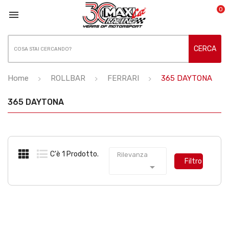
0

CERCA
Home
ROLLBAR
FERRARI
365 DAYTONA
365 DAYTONA
C'è 1 Prodotto.
Rilevanza
Filtro
