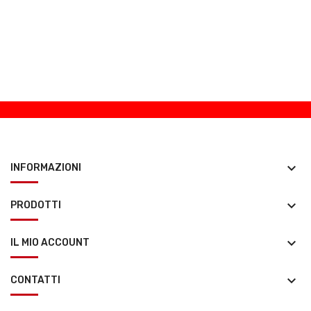
keyboard_arrow_down
INFORMAZIONI
keyboard_arrow_down
PRODOTTI
keyboard_arrow_down
IL MIO ACCOUNT
keyboard_arrow_down
CONTATTI