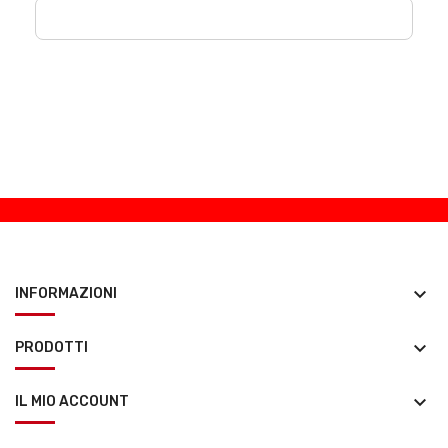
keyboard_arrow_down
INFORMAZIONI
keyboard_arrow_down
PRODOTTI
keyboard_arrow_down
IL MIO ACCOUNT