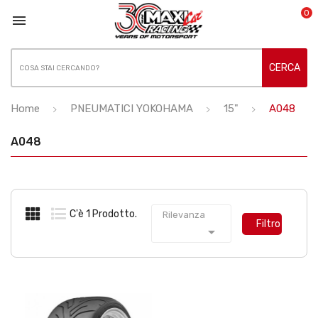
0

CERCA
Home
PNEUMATICI YOKOHAMA
15"
A048
A048
C'è 1 Prodotto.
Rilevanza
Filtro
