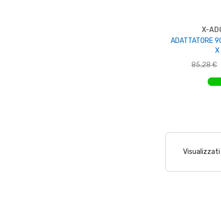
X-AD
ADATTATORE 90°
X
85,28 €
AGGIUNGI 
Visualizzati