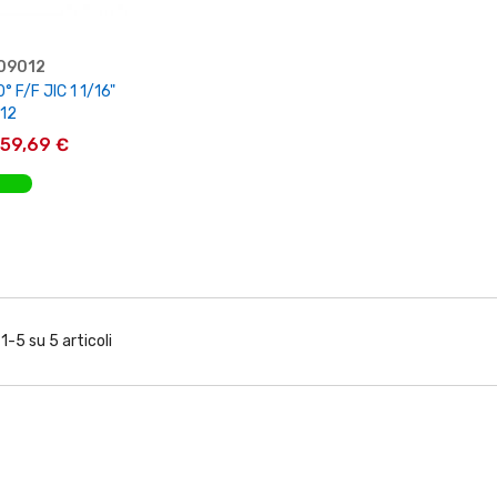
09012
 F/F JIC 1 1/16"
 12
59,69 €
AL CARRELLO
 1-5 su 5 articoli