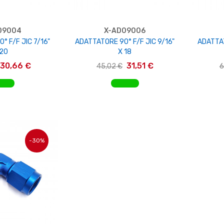
09004
X-AD09006
° F/F JIC 7/16"
ADATTATORE 90° F/F JIC 9/16"
ADATTAT
 20
X 18
30,66 €
31,51 €
45,02 €
6
AL CARRELLO
AGGIUNGI AL CARRELLO
AGG
-30%