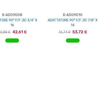
X-AD09008
X-AD09010
ORE 90° F/F JIC 3/4" X
ADATTATORE 90° F/F JIC 7/8" X
16
14
42,61 €
53,72 €
0,88 €
76,74 €
IUNGI AL CARRELLO
AGGIUNGI AL CARRELLO