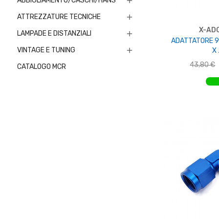
ABBIGLIAMENTO/CASCHI/HANS

ATTREZZATURE TECNICHE

X-AD
LAMPADE E DISTANZIALI

ADATTATORE 90
VINTAGE E TUNING

X
43,80 €
CATALOGO MCR
AGGIUNGI 