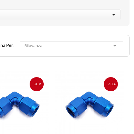


ina Per:
Rilevanza
-30%
-30%