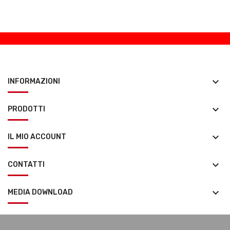
keyboard_arrow_down
INFORMAZIONI
keyboard_arrow_down
PRODOTTI
keyboard_arrow_down
IL MIO ACCOUNT
keyboard_arrow_down
CONTATTI
keyboard_arrow_down
MEDIA DOWNLOAD