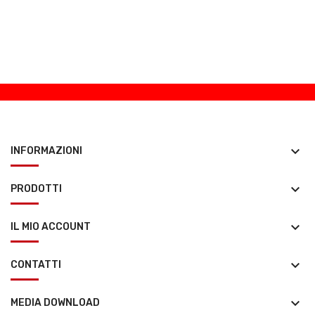
keyboard_arrow_down
INFORMAZIONI
keyboard_arrow_down
PRODOTTI
keyboard_arrow_down
IL MIO ACCOUNT
keyboard_arrow_down
CONTATTI
keyboard_arrow_down
MEDIA DOWNLOAD