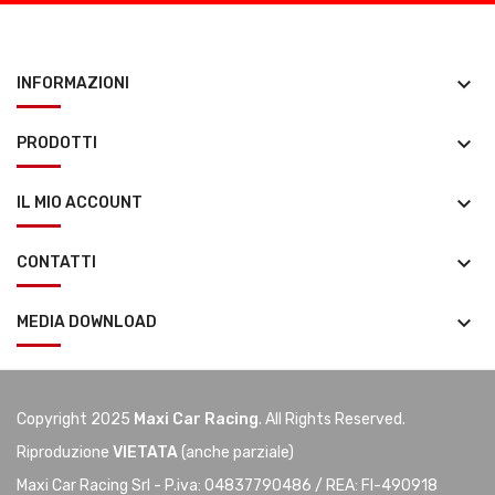
keyboard_arrow_down
INFORMAZIONI
keyboard_arrow_down
PRODOTTI
keyboard_arrow_down
IL MIO ACCOUNT
keyboard_arrow_down
CONTATTI
keyboard_arrow_down
MEDIA DOWNLOAD
Copyright 2025
Maxi Car Racing
. All Rights Reserved.
Riproduzione
VIETATA
(anche parziale)
Maxi Car Racing Srl - P.iva: 04837790486 / REA: FI-490918