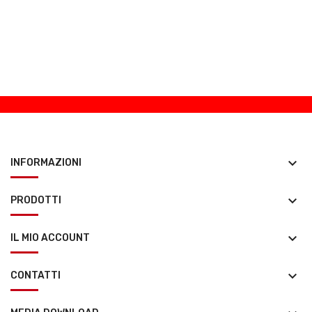
keyboard_arrow_down
INFORMAZIONI
keyboard_arrow_down
PRODOTTI
keyboard_arrow_down
IL MIO ACCOUNT
keyboard_arrow_down
CONTATTI