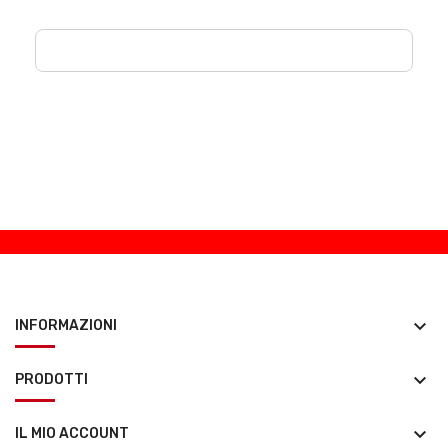
keyboard_arrow_down
INFORMAZIONI
keyboard_arrow_down
PRODOTTI
keyboard_arrow_down
IL MIO ACCOUNT