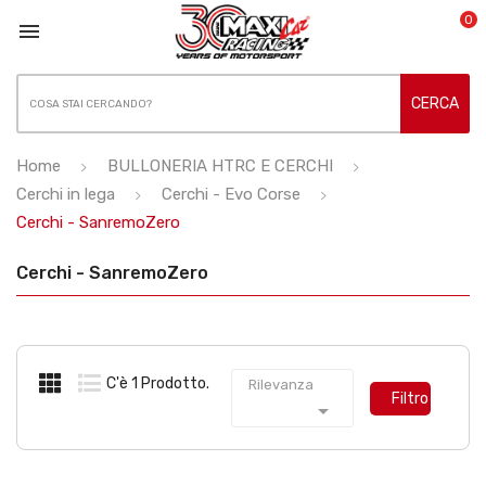
0

CERCA
Home
BULLONERIA HTRC E CERCHI
Cerchi in lega
Cerchi - Evo Corse
Cerchi - SanremoZero
Cerchi - SanremoZero
C'è 1 Prodotto.
Rilevanza
Filtro
