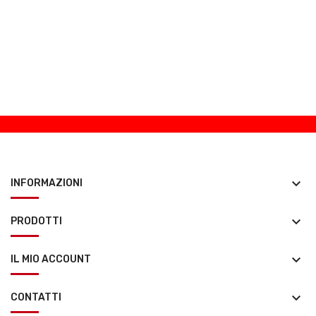
keyboard_arrow_down
INFORMAZIONI
keyboard_arrow_down
PRODOTTI
keyboard_arrow_down
IL MIO ACCOUNT
keyboard_arrow_down
CONTATTI