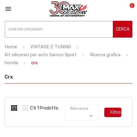
0

CERCA
Home
VINTAGE E TUNING
Kit siliconici per auto Samco Sport
Ricerca grafica
honda
crx
Crx
C'è 1 Prodotto.
Rilevanza
Filtro
