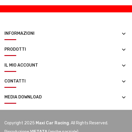
keyboard_arrow_down
INFORMAZIONI
keyboard_arrow_down
PRODOTTI
keyboard_arrow_down
IL MIO ACCOUNT
keyboard_arrow_down
CONTATTI
keyboard_arrow_down
MEDIA DOWNLOAD
Copyright 2025
Maxi Car Racing
. All Rights Reserved.
Riproduzione
VIETATA
(anche parziale)