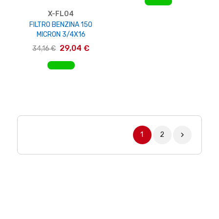
X-FL04
FILTRO BENZINA 150
MICRON 3/4X16
29,04 €
34,16 €
AGGIUNGI AL CARRELLO
1
2
