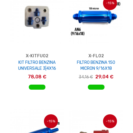
-15%
X-KITFU02
X-FL02
KIT FILTRO BENZINA
FILTRO BENZINA 150
UNIVERSALE 3|4X16
MICRON 9/16X18
78,08 €
29,04 €
34,16 €
AGGIUNGI AL CARRELLO
AGGIUNGI AL CARRELLO
-15%
-15%