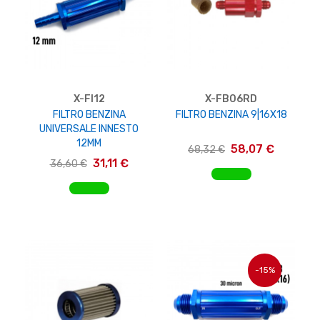
X-FI12
X-FB06RD
FILTRO BENZINA
FILTRO BENZINA 9|16X18
UNIVERSALE INNESTO
12MM
58,07 €
68,32 €
31,11 €
36,60 €
AGGIUNGI AL CARRELLO
AGGIUNGI AL CARRELLO
-15%