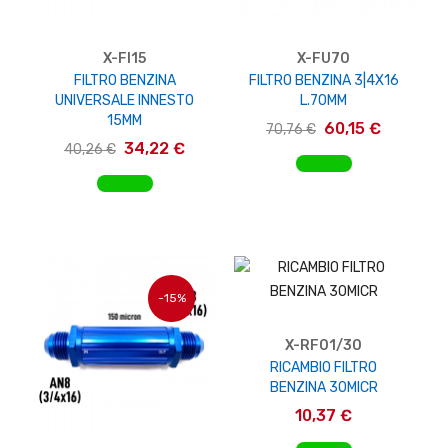
X-FI15
X-FU70
FILTRO BENZINA
FILTRO BENZINA 3|4X16
UNIVERSALE INNESTO
L.70MM
15MM
60,15 €
70,76 €
34,22 €
40,26 €
AGGIUNGI AL CARRELLO
AGGIUNGI AL CARRELLO
-15%
X-RF01/30
RICAMBIO FILTRO
BENZINA 30MICR
10,37 €
AGGIUNGI AL CARRELLO