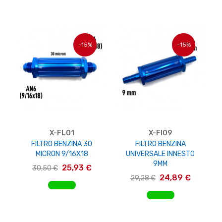
-15%
-15%
X-FL01
X-FI09
FILTRO BENZINA 30
FILTRO BENZINA
MICRON 9/16X18
UNIVERSALE INNESTO
9MM
25,93 €
30,50 €
24,89 €
29,28 €
AGGIUNGI AL CARRELLO
AGGIUNGI AL CARRELLO