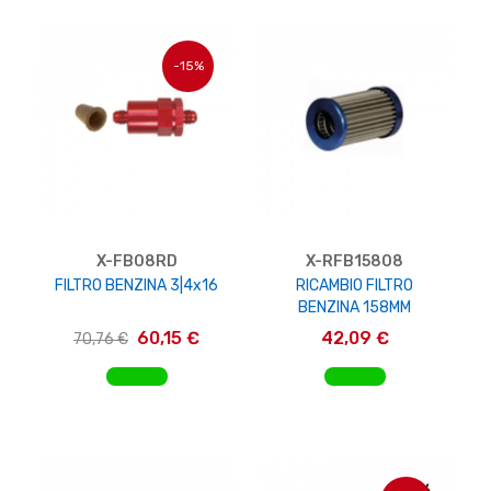
-15%
X-FB08RD
X-RFB15808
FILTRO BENZINA 3|4x16
RICAMBIO FILTRO
BENZINA 158MM
60,15 €
42,09 €
70,76 €
AGGIUNGI AL CARRELLO
AGGIUNGI AL CARRELLO