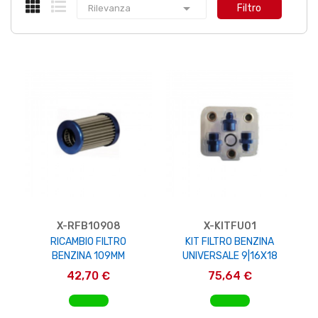

Filtro
Rilevanza
X-RFB10908
X-KITFU01
RICAMBIO FILTRO
KIT FILTRO BENZINA
BENZINA 109MM
UNIVERSALE 9|16X18
42,70 €
75,64 €
AGGIUNGI AL CARRELLO
AGGIUNGI AL CARRELLO