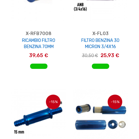
X-RFB7008
X-FL03
RICAMBIO FILTRO
FILTRO BENZINA 30
BENZINA 70MM
MICRON 3/4X16
39,65 €
25,93 €
30,50 €
AGGIUNGI AL CARRELLO
AGGIUNGI AL CARRELLO
-15%
-15%