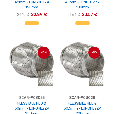
42mm - LUNGHEZZA
45mm - LUNGHEZZA
150mm
100mm
22,89 €
20,57 €
24,10 €
21,66 €
AGGIUNGI AL CARRELLO
AGGIUNGI AL CARRELLO
-5%
-5%
SCAR-903055
SCAR-903028
FLESSIBILE HDD Ø
FLESSIBILE HDD Ø
50mm - LUNGHEZZA
50,5mm - LUNGHEZZA
250mm
200mm