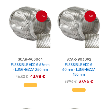
-5%
-5%
SCAR-903064
SCAR-903092
FLESSIBILE HDD Ø 57mm
FLESSIBILE HDD Ø
- LUNGHEZZA 250mm
60mm - LUNGHEZZA
150mm
43,98 €
46,30 €
37,96 €
39,96 €
AGGIUNGI AL CARRELLO
AGGIUNGI AL CARRELLO