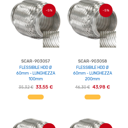
-5%
-5%
SCAR-903057
SCAR-903058
FLESSIBILE HDD Ø
FLESSIBILE HDD Ø
60mm - LUNGHEZZA
60mm - LUNGHEZZA
100mm
200mm
33,55 €
43,98 €
35,32 €
46,30 €
AGGIUNGI AL CARRELLO
AGGIUNGI AL CARRELLO