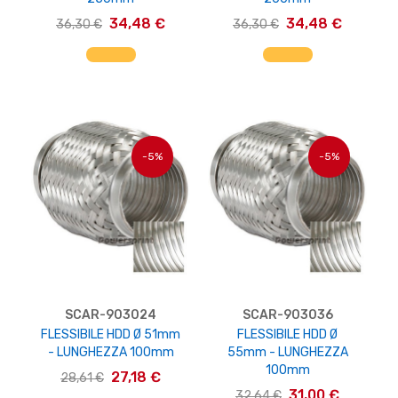
34,48 €
34,48 €
36,30 €
36,30 €
AGGIUNGI AL CARRELLO
AGGIUNGI AL CARRELLO
-5%
-5%
SCAR-903024
SCAR-903036
FLESSIBILE HDD Ø 51mm
FLESSIBILE HDD Ø
- LUNGHEZZA 100mm
55mm - LUNGHEZZA
100mm
27,18 €
28,61 €
31,00 €
32,64 €