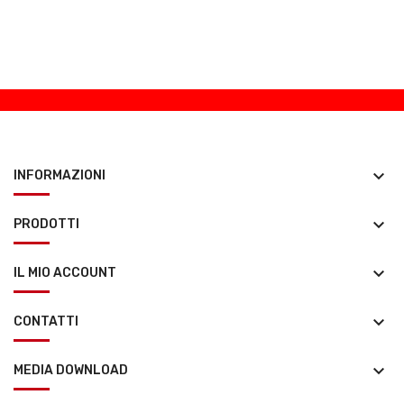
keyboard_arrow_down
INFORMAZIONI
keyboard_arrow_down
PRODOTTI
keyboard_arrow_down
IL MIO ACCOUNT
keyboard_arrow_down
CONTATTI
keyboard_arrow_down
MEDIA DOWNLOAD