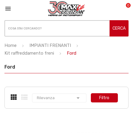
0

CERCA
Home
IMPIANTI FRENANTI
Kit raffreddamento freni
Ford
Ford

Filtro
Rilevanza