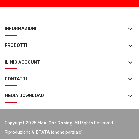
keyboard_arrow_down
INFORMAZIONI
keyboard_arrow_down
PRODOTTI
keyboard_arrow_down
IL MIO ACCOUNT
keyboard_arrow_down
CONTATTI
keyboard_arrow_down
MEDIA DOWNLOAD
Copyright 2025
Maxi Car Racing
. All Rights Reserved.
Riproduzione
VIETATA
(anche parziale)