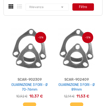

Filtro
Rilevanza
-5%
-5%
SCAR-902309
SCAR-902409
GUARNIZIONE 3 FORI - Ø
GUARNIZIONE 3 FORI - Ø
70-76mm
89mm
10,37 €
11,53 €
10,92 €
12,14 €
AGGIUNGI AL CARRELLO
AGGIUNGI AL CARRELLO