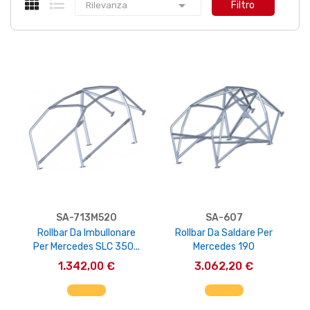

Filtro
Rilevanza
SA-713M520
SA-607
Rollbar Da Imbullonare
Rollbar Da Saldare Per
Per Mercedes SLC 350...
Mercedes 190
1.342,00 €
3.062,20 €
AGGIUNGI AL CARRELLO
AGGIUNGI AL CARRELLO