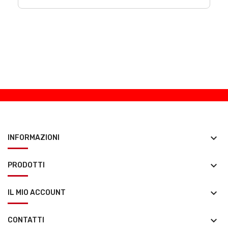
keyboard_arrow_down
INFORMAZIONI
keyboard_arrow_down
PRODOTTI
keyboard_arrow_down
IL MIO ACCOUNT
keyboard_arrow_down
CONTATTI