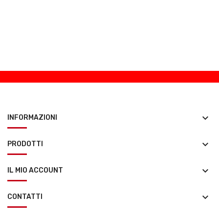
keyboard_arrow_down
INFORMAZIONI
keyboard_arrow_down
PRODOTTI
keyboard_arrow_down
IL MIO ACCOUNT
keyboard_arrow_down
CONTATTI