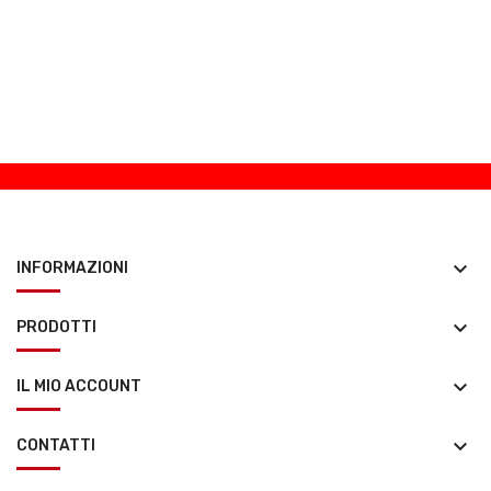
keyboard_arrow_down
INFORMAZIONI
keyboard_arrow_down
PRODOTTI
keyboard_arrow_down
IL MIO ACCOUNT
keyboard_arrow_down
CONTATTI