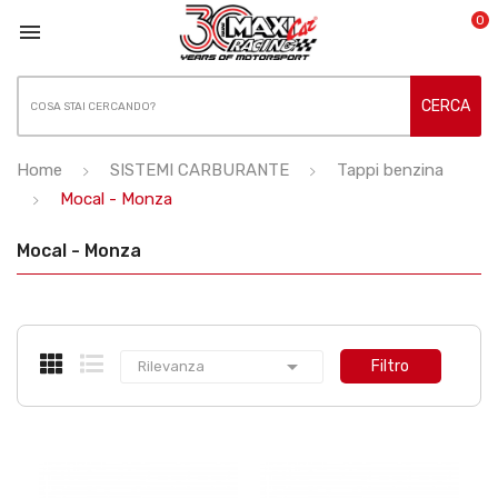
0

CERCA
Home
SISTEMI CARBURANTE
Tappi benzina
Mocal - Monza
Mocal - Monza

Filtro
Rilevanza