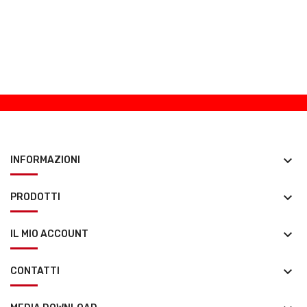
keyboard_arrow_down
INFORMAZIONI
keyboard_arrow_down
PRODOTTI
keyboard_arrow_down
IL MIO ACCOUNT
keyboard_arrow_down
CONTATTI