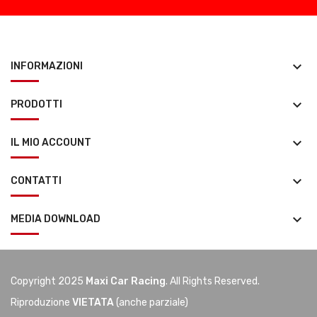
keyboard_arrow_down
INFORMAZIONI
keyboard_arrow_down
PRODOTTI
keyboard_arrow_down
IL MIO ACCOUNT
keyboard_arrow_down
CONTATTI
keyboard_arrow_down
MEDIA DOWNLOAD
Copyright 2025
Maxi Car Racing
. All Rights Reserved.
Riproduzione
VIETATA
(anche parziale)