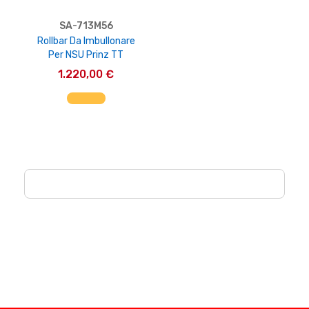
SA-713M56
Rollbar Da Imbullonare
Per NSU Prinz TT
1.220,00 €
AGGIUNGI AL CARRELLO