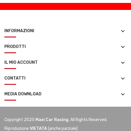
keyboard_arrow_down
INFORMAZIONI
keyboard_arrow_down
PRODOTTI
keyboard_arrow_down
IL MIO ACCOUNT
keyboard_arrow_down
CONTATTI
keyboard_arrow_down
MEDIA DOWNLOAD
Copyright 2025
Maxi Car Racing
. All Rights Reserved.
Riproduzione
VIETATA
(anche parziale)