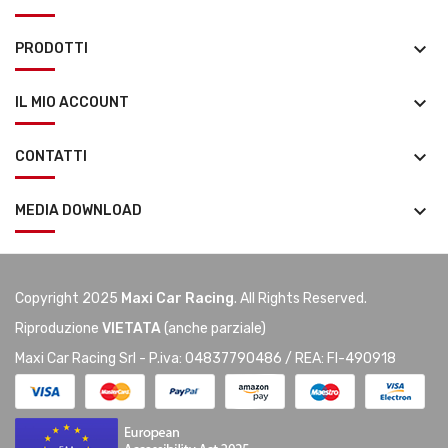
keyboard_arrow_down
PRODOTTI
keyboard_arrow_down
IL MIO ACCOUNT
keyboard_arrow_down
CONTATTI
keyboard_arrow_down
MEDIA DOWNLOAD
Copyright 2025
Maxi Car Racing
. All Rights Reserved.
Riproduzione
VIETATA
(anche parziale)
Maxi Car Racing Srl - P.iva: 04837790486 / REA: FI-490918