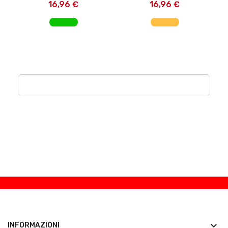
16,96 €
16,96 €
AGGIUNGI AL CARRELLO
AGGIUNGI AL CARRELLO
keyboard_arrow_down
INFORMAZIONI