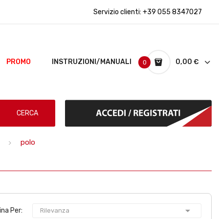
Servizio clienti:
+39 055 8347027
PROMO
INSTRUZIONI/MANUALI
0,00 €
0
CERCA
polo

ina Per:
Rilevanza