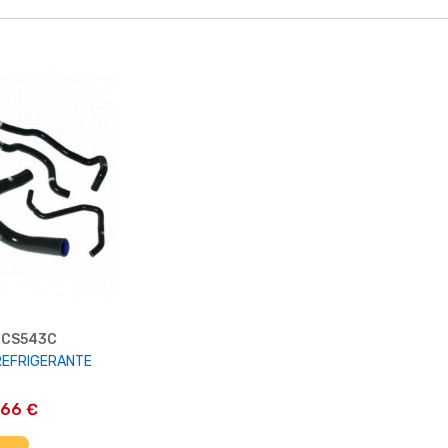
TCS543C
 REFRIGERANTE
,66 €
AL CARRELLO