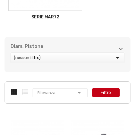
SERIE MAR72
Diam. Pistone



(nessun filtro)

Filtro
Rilevanza