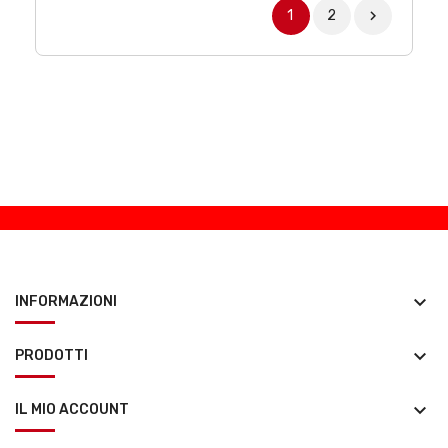
1
2

keyboard_arrow_down
INFORMAZIONI
keyboard_arrow_down
PRODOTTI
keyboard_arrow_down
IL MIO ACCOUNT