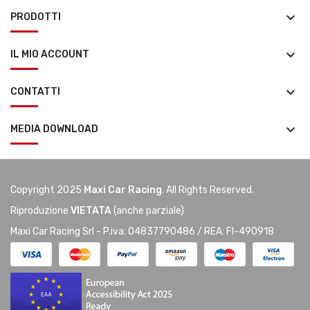
keyboard_arrow_down
PRODOTTI
keyboard_arrow_down
IL MIO ACCOUNT
keyboard_arrow_down
CONTATTI
keyboard_arrow_down
MEDIA DOWNLOAD
Copyright 2025
Maxi Car Racing
. All Rights Reserved.
Riproduzione
VIETATA
(anche parziale)
Maxi Car Racing Srl - P.iva: 04837790486 / REA: FI-490918