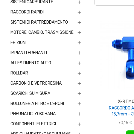
SISTEMI CARBURANTE

RACCORDI RAPIDI

SISTEMI DI RAFFREDDAMENTO

MOTORE. CAMBIO. TRASMISSIONE

FRIZIONI

IMPIANTI FRENANTI

ALLESTIMENTO AUTO

ROLLBAR

CARBONIO E VETRORESINA

SCARICHI SU MISURA

X-RTM
BULLONERIA HTRC E CERCHI

RACCORDO A 
PNEUMATICI YOKOHAMA

15,7mm - JI
70,15 €
COMPONENTI ELETTRICI

AGGIUNGI 