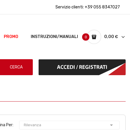
Servizio clienti:
+39 055 8347027
PROMO
INSTRUZIONI/MANUALI
0,00 €
0
CERCA

ina Per:
Rilevanza