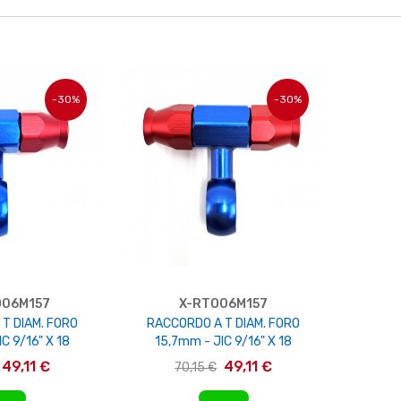
-30%
-30%
O06M157
X-RTO06M157
T DIAM. FORO
RACCORDO A T DIAM. FORO
C 9/16" X 18
15,7mm - JIC 9/16" X 18
49,11 €
49,11 €
70,15 €
AL CARRELLO
AGGIUNGI AL CARRELLO