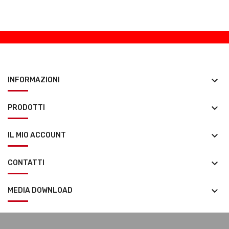
keyboard_arrow_down
INFORMAZIONI
keyboard_arrow_down
PRODOTTI
keyboard_arrow_down
IL MIO ACCOUNT
keyboard_arrow_down
CONTATTI
keyboard_arrow_down
MEDIA DOWNLOAD