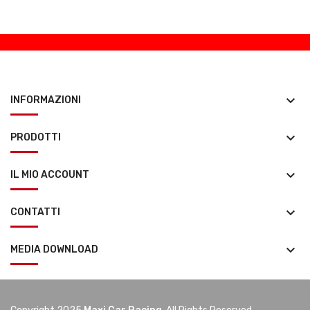
keyboard_arrow_down
INFORMAZIONI
keyboard_arrow_down
PRODOTTI
keyboard_arrow_down
IL MIO ACCOUNT
keyboard_arrow_down
CONTATTI
keyboard_arrow_down
MEDIA DOWNLOAD