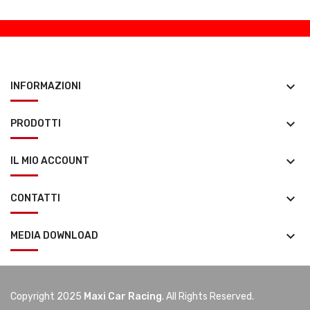
keyboard_arrow_down
INFORMAZIONI
keyboard_arrow_down
PRODOTTI
keyboard_arrow_down
IL MIO ACCOUNT
keyboard_arrow_down
CONTATTI
keyboard_arrow_down
MEDIA DOWNLOAD
Copyright 2025
Maxi Car Racing
. All Rights Reserved.