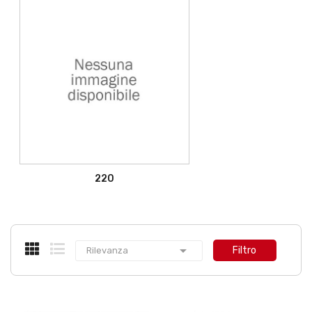
220

Filtro
Rilevanza