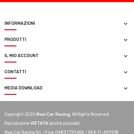
keyboard_arrow_down
INFORMAZIONI
keyboard_arrow_down
PRODOTTI
keyboard_arrow_down
IL MIO ACCOUNT
keyboard_arrow_down
CONTATTI
keyboard_arrow_down
MEDIA DOWNLOAD
Copyright 2025
Maxi Car Racing
. All Rights Reserved.
Riproduzione
VIETATA
(anche parziale)
Maxi Car Racing Srl - P.iva: 04837790486 / REA: FI-490918