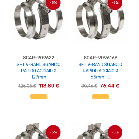
-5%
-5%
SCAR-909622
SCAR-909616S
SET V-BAND SGANCIO
SET V-BAND SGANCIO
RAPIDO ACCIAIO Ø
RAPIDO ACCIAIO Ø
127mm
65mm -...
118,80 €
76,44 €
125,05 €
80,46 €
AGGIUNGI AL CARRELLO
AGGIUNGI AL CARRELLO
-5%
-5%