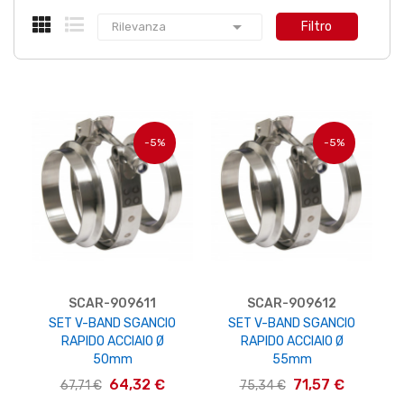

Filtro
Rilevanza
-5%
-5%
SCAR-909611
SCAR-909612
SET V-BAND SGANCIO
SET V-BAND SGANCIO
RAPIDO ACCIAIO Ø
RAPIDO ACCIAIO Ø
50mm
55mm
64,32 €
71,57 €
67,71 €
75,34 €