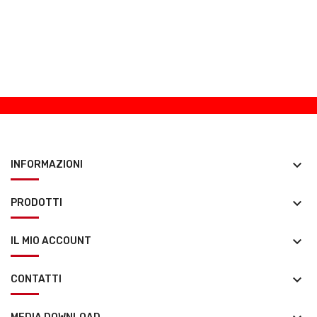
keyboard_arrow_down
INFORMAZIONI
keyboard_arrow_down
PRODOTTI
keyboard_arrow_down
IL MIO ACCOUNT
keyboard_arrow_down
CONTATTI