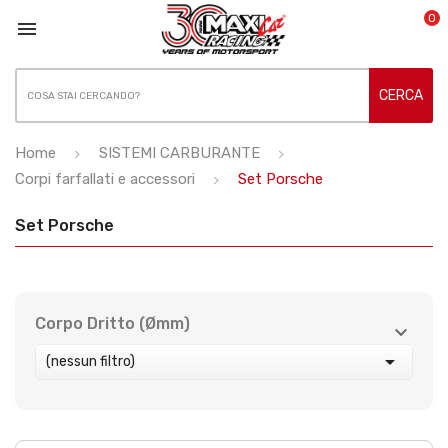
0

CERCA
Home
SISTEMI CARBURANTE
Corpi farfallati e accessori
Set Porsche
Set Porsche
Corpo Dritto (Ømm)



(nessun filtro)