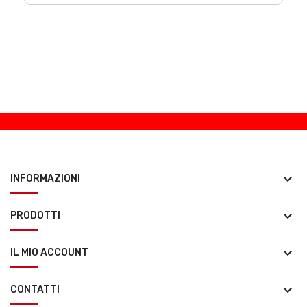
keyboard_arrow_down
INFORMAZIONI
keyboard_arrow_down
PRODOTTI
keyboard_arrow_down
IL MIO ACCOUNT
keyboard_arrow_down
CONTATTI