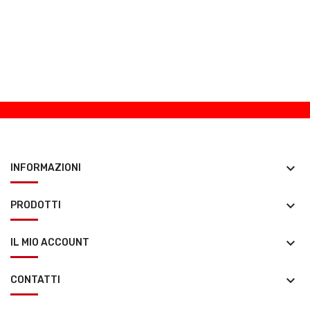
keyboard_arrow_down
INFORMAZIONI
keyboard_arrow_down
PRODOTTI
keyboard_arrow_down
IL MIO ACCOUNT
keyboard_arrow_down
CONTATTI