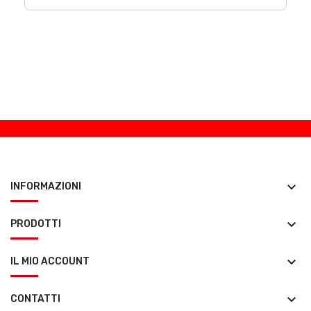
keyboard_arrow_down
INFORMAZIONI
keyboard_arrow_down
PRODOTTI
keyboard_arrow_down
IL MIO ACCOUNT
keyboard_arrow_down
CONTATTI