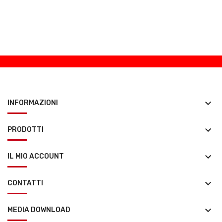
keyboard_arrow_down
INFORMAZIONI
keyboard_arrow_down
PRODOTTI
keyboard_arrow_down
IL MIO ACCOUNT
keyboard_arrow_down
CONTATTI
keyboard_arrow_down
MEDIA DOWNLOAD