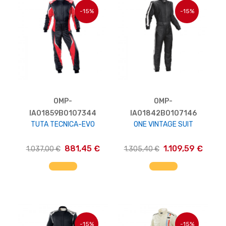
-15%
-15%
OMP-
OMP-
IA01859B0107344
IA01842B0107146
TUTA TECNICA-EVO
ONE VINTAGE SUIT
881,45 €
1.109,59 €
1.037,00 €
1.305,40 €
AGGIUNGI AL CARRELLO
AGGIUNGI AL CARRELLO
-15%
-15%