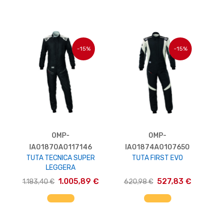
-15%
-15%
OMP-
OMP-
IA01870A0117146
IA01874A0107650
TUTA TECNICA SUPER
TUTA FIRST EVO
LEGGERA
1.005,89 €
527,83 €
1.183,40 €
620,98 €
AGGIUNGI AL CARRELLO
AGGIUNGI AL CARRELLO