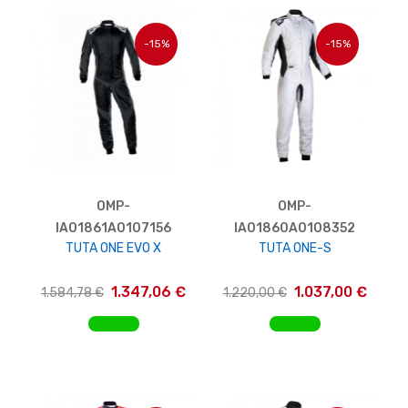
-15%
-15%
OMP-
OMP-
IA01861A0107156
IA01860A0108352
TUTA ONE EVO X
TUTA ONE-S
1.347,06 €
1.037,00 €
1.584,78 €
1.220,00 €
AGGIUNGI AL CARRELLO
AGGIUNGI AL CARRELLO