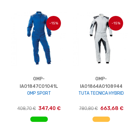
-15%
-15%
OMP-
OMP-
IA01847C01041L
IA01864A0108944
OMP SPORT
TUTA TECNICA HYBRID
347,40 €
663,68 €
408,70 €
780,80 €
AGGIUNGI AL CARRELLO
AGGIUNGI AL CARRELLO