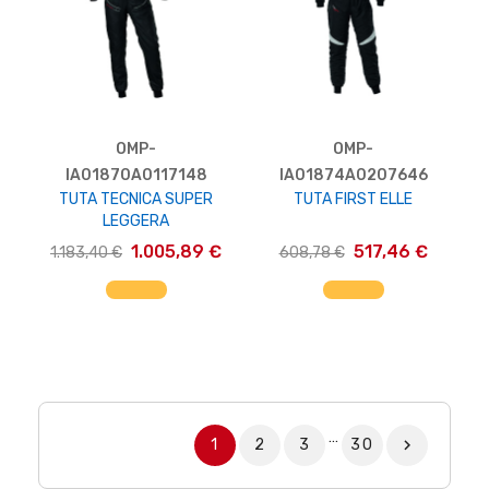
OMP-
OMP-
IA01870A0117148
IA01874A0207646
TUTA TECNICA SUPER
TUTA FIRST ELLE
LEGGERA
1.005,89 €
517,46 €
1.183,40 €
608,78 €
AGGIUNGI AL CARRELLO
AGGIUNGI AL CARRELLO
…
1
2
3
30
