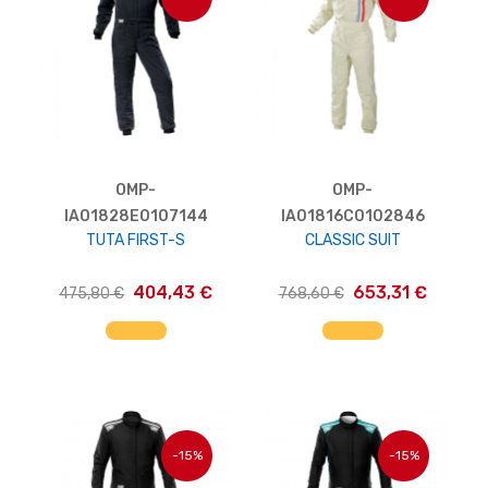
OMP-
OMP-
IA01828E0107144
IA01816C0102846
TUTA FIRST-S
CLASSIC SUIT
404,43 €
653,31 €
475,80 €
768,60 €
AGGIUNGI AL CARRELLO
AGGIUNGI AL CARRELLO
-15%
-15%