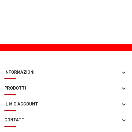
keyboard_arrow_down
INFORMAZIONI
keyboard_arrow_down
PRODOTTI
keyboard_arrow_down
IL MIO ACCOUNT
keyboard_arrow_down
CONTATTI