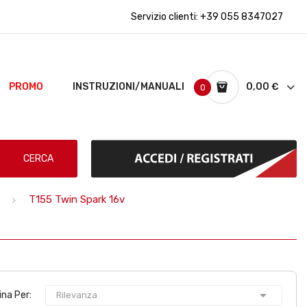
Servizio clienti:
+39 055 8347027
PROMO
INSTRUZIONI/MANUALI
0,00 €
0
CERCA
T155 Twin Spark 16v

ina Per:
Rilevanza