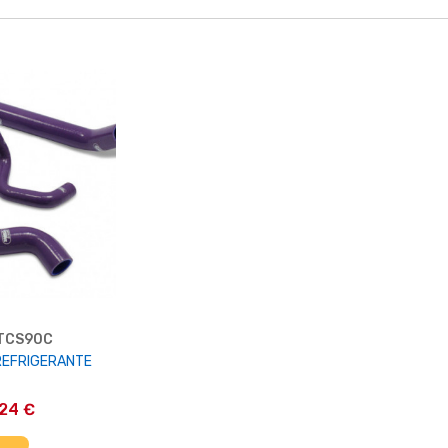
TCS90C
 REFRIGERANTE
,24 €
AL CARRELLO