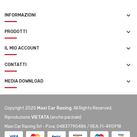
keyboard_arrow_down
INFORMAZIONI
keyboard_arrow_down
PRODOTTI
keyboard_arrow_down
IL MIO ACCOUNT
keyboard_arrow_down
CONTATTI
keyboard_arrow_down
MEDIA DOWNLOAD
Copyright 2025
Maxi Car Racing
. All Rights Reserved.
Riproduzione
VIETATA
(anche parziale)
Maxi Car Racing Srl - P.iva: 04837790486 / REA: FI-490918