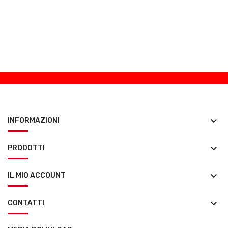
keyboard_arrow_down
INFORMAZIONI
keyboard_arrow_down
PRODOTTI
keyboard_arrow_down
IL MIO ACCOUNT
keyboard_arrow_down
CONTATTI