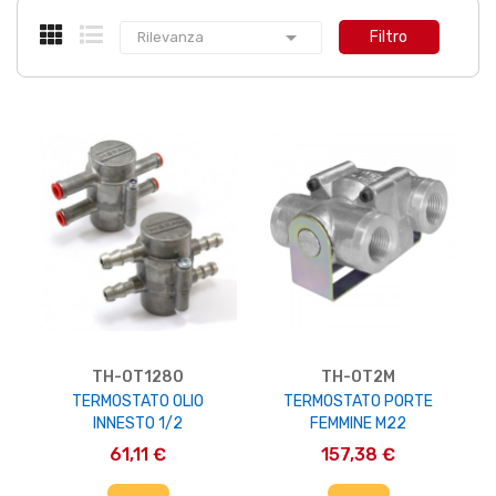

Filtro
Rilevanza
TH-OT1280
TH-OT2M
TERMOSTATO OLIO
TERMOSTATO PORTE
INNESTO 1/2
FEMMINE M22
61,11 €
157,38 €
AGGIUNGI AL CARRELLO
AGGIUNGI AL CARRELLO