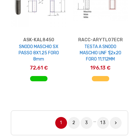
ASK-KAL8450
RACC-ARYTL07ECR
SNODO MASCHIO SX
TESTA A SNODO
PASSO 8X1.25 FORO
MASCHIO UNF 1|2x20
8mm
FORO 11,112MM
72,61 €
196,13 €
AGGIUNGI AL CARRELLO
AGGIUNGI AL CARRELLO
…
1
2
3
13
