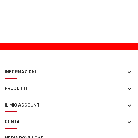
keyboard_arrow_down
INFORMAZIONI
keyboard_arrow_down
PRODOTTI
keyboard_arrow_down
IL MIO ACCOUNT
keyboard_arrow_down
CONTATTI