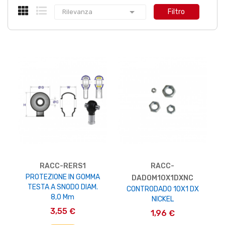

Filtro
Rilevanza
RACC-RERS1
RACC-
PROTEZIONE IN GOMMA
DADOM10X1DXNC
TESTA A SNODO DIAM.
CONTRODADO 10X1 DX
8,0 Mm
NICKEL
3,55 €
1,96 €
AGGIUNGI AL CARRELLO