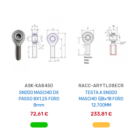
ASK-KA8450
RACC-ARYTL08ECR
SNODO MASCHIO DX
TESTA A SNODO
PASSO 8X1.25 FORO
MASCHIO 5|8x18 FORO
8mm
12,700MM
72,61 €
233,81 €
AGGIUNGI AL CARRELLO
AGGIUNGI AL CARRELLO