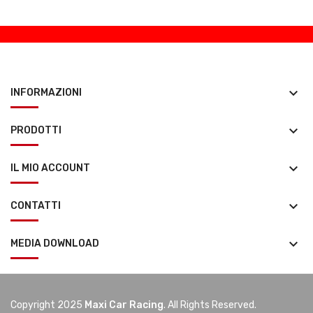
keyboard_arrow_down
INFORMAZIONI
keyboard_arrow_down
PRODOTTI
keyboard_arrow_down
IL MIO ACCOUNT
keyboard_arrow_down
CONTATTI
keyboard_arrow_down
MEDIA DOWNLOAD
Copyright 2025
Maxi Car Racing
. All Rights Reserved.