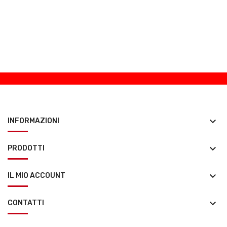
keyboard_arrow_down
INFORMAZIONI
keyboard_arrow_down
PRODOTTI
keyboard_arrow_down
IL MIO ACCOUNT
keyboard_arrow_down
CONTATTI