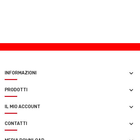
keyboard_arrow_down
INFORMAZIONI
keyboard_arrow_down
PRODOTTI
keyboard_arrow_down
IL MIO ACCOUNT
keyboard_arrow_down
CONTATTI