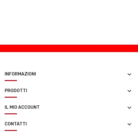
keyboard_arrow_down
INFORMAZIONI
keyboard_arrow_down
PRODOTTI
keyboard_arrow_down
IL MIO ACCOUNT
keyboard_arrow_down
CONTATTI