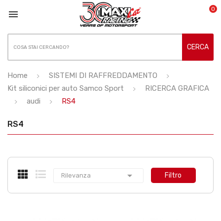
0

CERCA
Home
SISTEMI DI RAFFREDDAMENTO
Kit siliconici per auto Samco Sport
RICERCA GRAFICA
audi
RS4
RS4

Filtro
Rilevanza