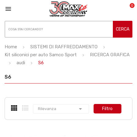
0

CERCA
Home
SISTEMI DI RAFFREDDAMENTO
Kit siliconici per auto Samco Sport
RICERCA GRAFICA
audi
S6
S6

Filtro
Rilevanza