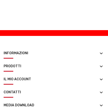
keyboard_arrow_down
INFORMAZIONI
keyboard_arrow_down
PRODOTTI
keyboard_arrow_down
IL MIO ACCOUNT
keyboard_arrow_down
CONTATTI
keyboard_arrow_down
MEDIA DOWNLOAD