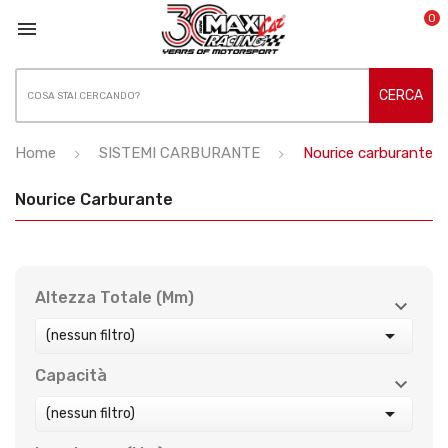
0

CERCA
Home
SISTEMI CARBURANTE
Nourice carburante
Nourice Carburante
Altezza Totale (mm)



(nessun filtro)
Capacità



(nessun filtro)