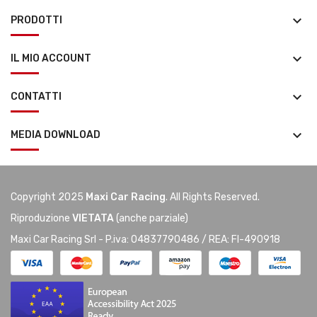
keyboard_arrow_down
PRODOTTI
keyboard_arrow_down
IL MIO ACCOUNT
keyboard_arrow_down
CONTATTI
keyboard_arrow_down
MEDIA DOWNLOAD
Copyright 2025
Maxi Car Racing
. All Rights Reserved.
Riproduzione
VIETATA
(anche parziale)
Maxi Car Racing Srl - P.iva: 04837790486 / REA: FI-490918