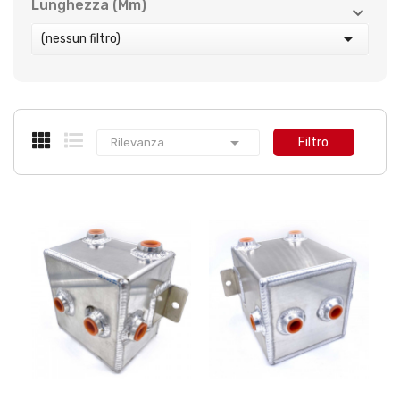
Lunghezza (mm)



(nessun filtro)

Filtro
Rilevanza